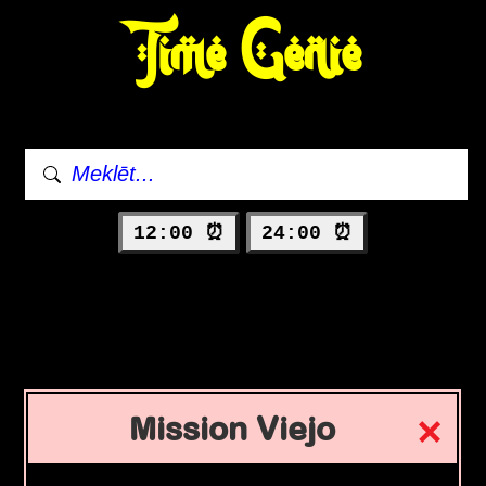
Time Genie
12:00 ⏰
24:00 ⏰
Mission Viejo