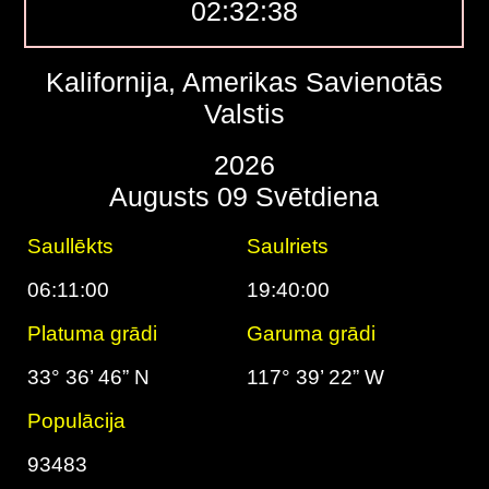
02:32:39
Kalifornija, Amerikas Savienotās
Valstis
2026
Augusts 09 Svētdiena
Saullēkts
Saulriets
06:11:00
19:40:00
Platuma grādi
Garuma grādi
33° 36’ 46” N
117° 39’ 22” W
Populācija
93483