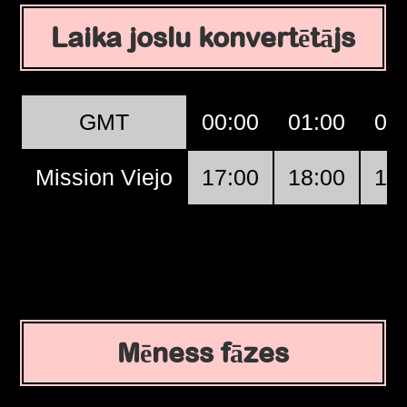
Laika joslu konvertētājs
GMT
00:00
01:00
02
Mission Viejo
17:00
18:00
19
Mēness fāzes