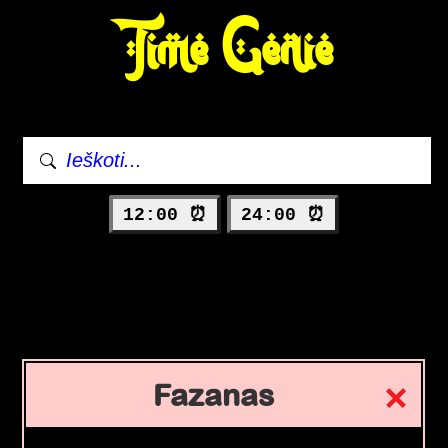
Time Genie
12:00 ⏰
24:00 ⏰
Fazanas