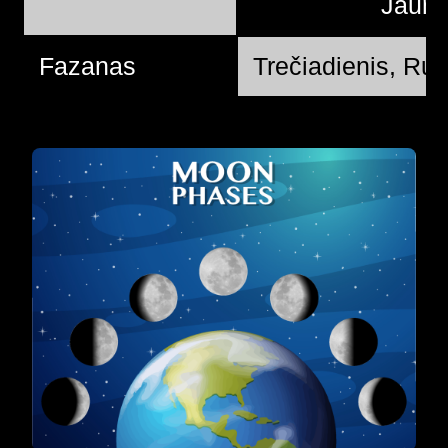
Jauna
Fazanas
Trečiadienis, Ru