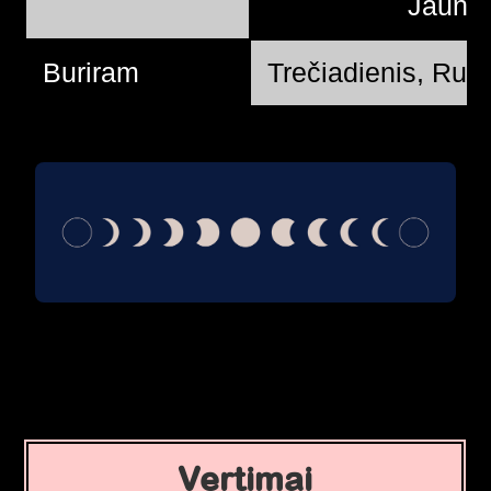
Jauna
Buriram
Trečiadienis, Rug
Vertimai