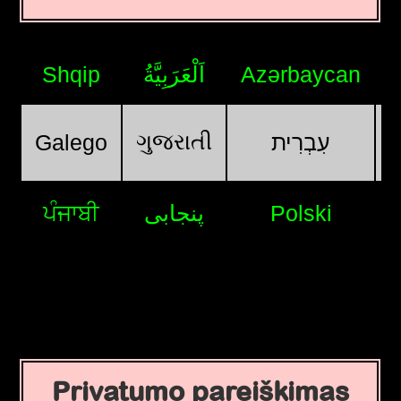
Shqip
اَلْعَرَبِيَّةُ
Azərbaycan
ગુજરાતી
Galego
עִבְרִית
ਪੰਜਾਬੀ
پنجابی
Polski
Privatumo pareiškimas