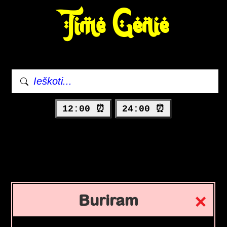
Time Genie
12:00 ⏰
24:00 ⏰
Buriram