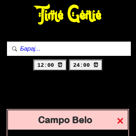
Time Genie
12:00 ⏰
24:00 ⏰
Campo Belo