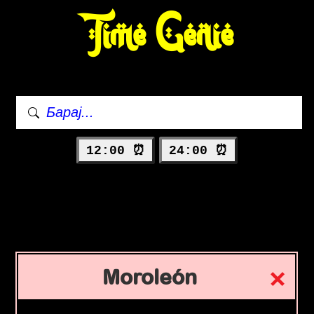
Time Genie
12:00 ⏰
24:00 ⏰
Moroleón