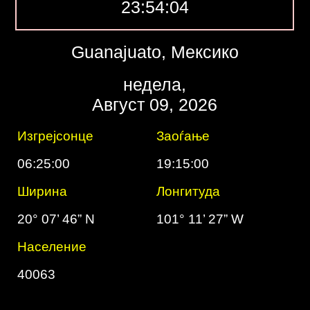
23:54:05
Guanajuato, Мексико
недела,
Август 09, 2026
Изгрејсонце
Заоѓање
06:25:00
19:15:00
Ширина
Лонгитуда
20° 07’ 46” N
101° 11’ 27” W
Население
40063