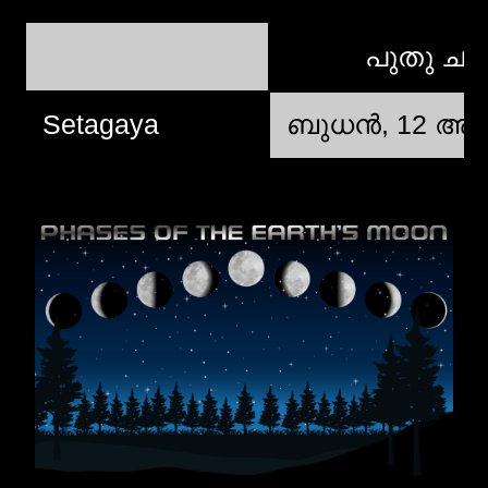
പുതു ചന്ദ
Setagaya
ബുധന്‍, 12 ആഗ