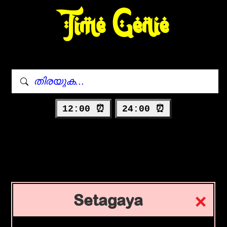
Time Genie
12:00 ⏰
24:00 ⏰
Setagaya