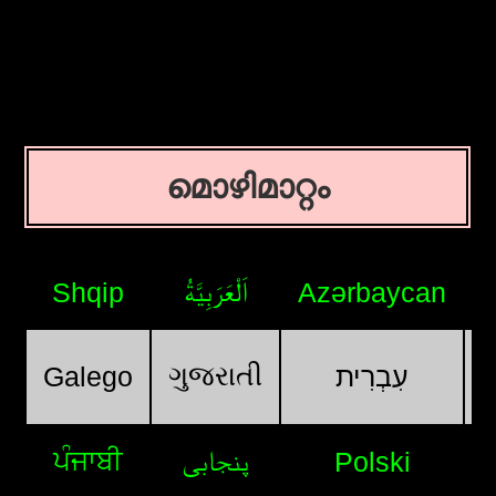
മൊഴിമാറ്റം
اَلْعَرَبِيَّةُ
Shqip
Azərbaycan
ગુજરાતી
Galego
עִבְרִית
ਪੰਜਾਬੀ
پنجابی
Polski