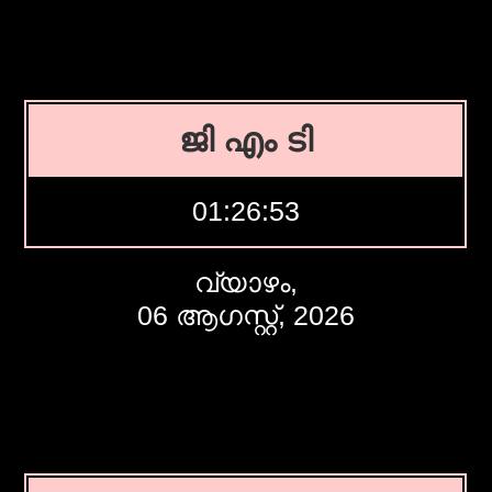
ജി എം ടി
01:26:54
വ്യാഴം,
06 ആഗസ്റ്റ്, 2026