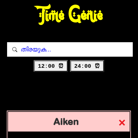
Time Genie
12:00 ⏰
24:00 ⏰
Aiken