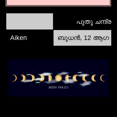
പുതു ചന്ദ്രന്
Aiken
ബുധന്‍, 12 ആഗ @ 