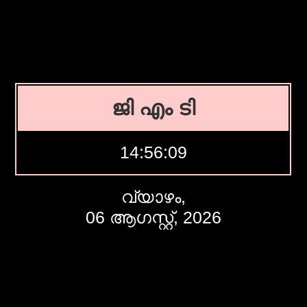
ജി എം ടി
14:56:10
വ്യാഴം,
06 ആഗസ്റ്റ്, 2026