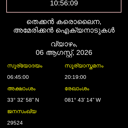
10:56:10
തെക്കൻ കരൊലൈന,
അമേരിക്കൻ ഐക്യനാടുകൾ
വ്യാഴം,
06 ആഗസ്റ്റ്, 2026
സൂര്യോദയം
സൂര്യാസ്തമനം
06:45:00
20:19:00
അക്ഷാംശം
രേഖാംശം
33° 32’ 58” N
081° 43’ 14” W
ജനസംഖ്യ
29524