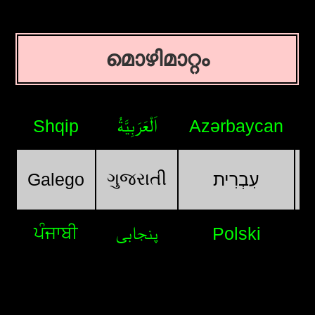
മൊഴിമാറ്റം
اَلْعَرَبِيَّةُ
Shqip
Azərbaycan
ગુજરાતી
Galego
עִבְרִית
ਪੰਜਾਬੀ
پنجابی
Polski