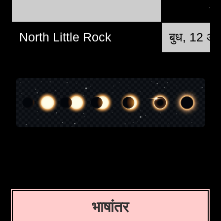
अम
North Little Rock
बुध, 12 ऑ
भाषांतर