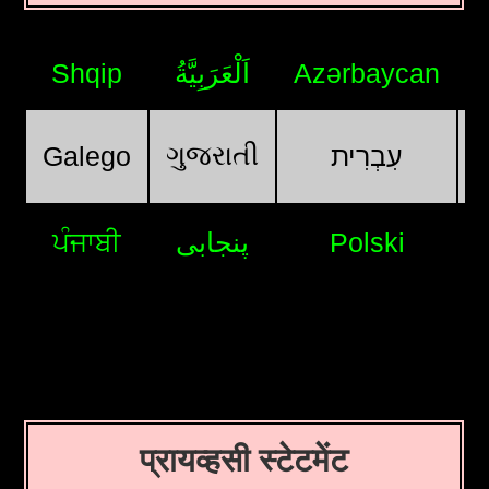
Shqip
اَلْعَرَبِيَّةُ
Azərbaycan
ગુજરાતી
Galego
עִבְרִית
ਪੰਜਾਬੀ
پنجابی
Polski
प्रायव्हसी स्टेटमेंट