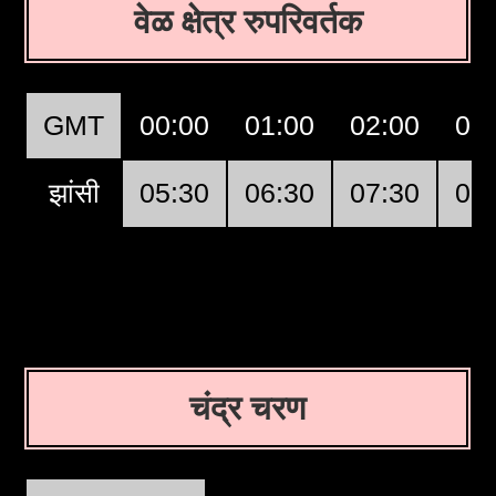
वेळ क्षेत्र रुपरिवर्तक
GMT
00:00
01:00
02:00
03
झांसी
05:30
06:30
07:30
08
चंद्र चरण