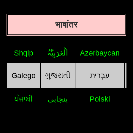
भाषांतर
Shqip
اَلْعَرَبِيَّةُ
Azərbaycan
ગુજરાતી
Galego
עִבְרִית
ਪੰਜਾਬੀ
پنجابی
Polski