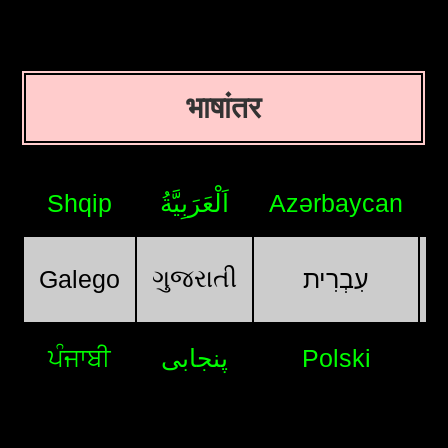
भाषांतर
Shqip
اَلْعَرَبِيَّةُ
Azərbaycan
ગુજરાતી
Galego
עִבְרִית
ਪੰਜਾਬੀ
پنجابی
Polski