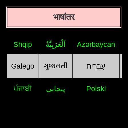
भाषांतर
Shqip
اَلْعَرَبِيَّةُ
Azərbaycan
ગુજરાતી
Galego
עִבְרִית
ਪੰਜਾਬੀ
پنجابی
Polski