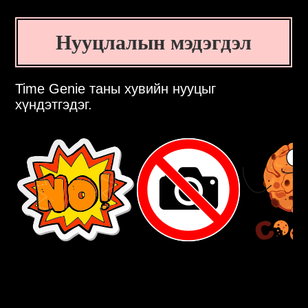
Нууцлалын мэдэгдэл
Time Genie таны хувийн нууцыг
хүндэтгэдэг.