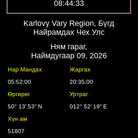
08:44:34
Karlovy Vary Region, Бүгд
Найрамдах Чех Улс
Ням гараг,
Наймдугаар 09, 2026
Нар Мандах
Жаргах
05:52:00
20:35:00
Өргөрөг
Уртраг
50° 13’ 53” N
012° 52’ 19” E
Хүн ам
51807