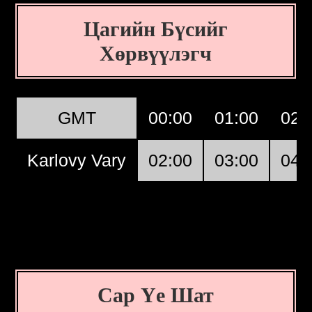
Цагийн Бүсийг
Хөрвүүлэгч
GMT
00:00
01:00
02:
Karlovy Vary
02:00
03:00
04:
Сар Үе Шат