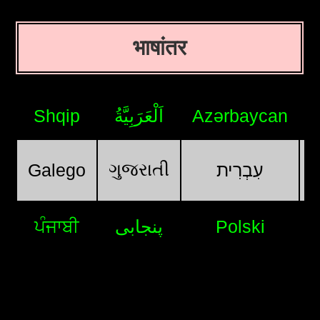
भाषांतर
Shqip
اَلْعَرَبِيَّةُ
Azərbaycan
ગુજરાતી
Galego
עִבְרִית
ਪੰਜਾਬੀ
پنجابی
Polski