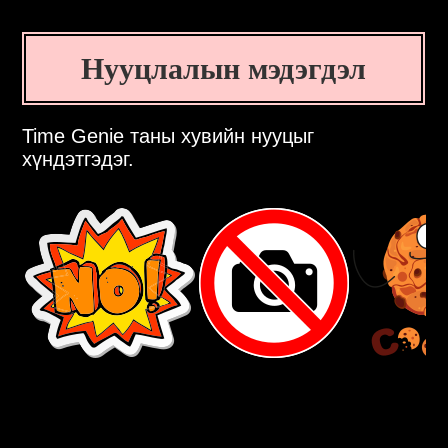
Нууцлалын мэдэгдэл
Time Genie таны хувийн нууцыг
хүндэтгэдэг.