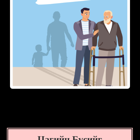
Цагийн Бүсийг