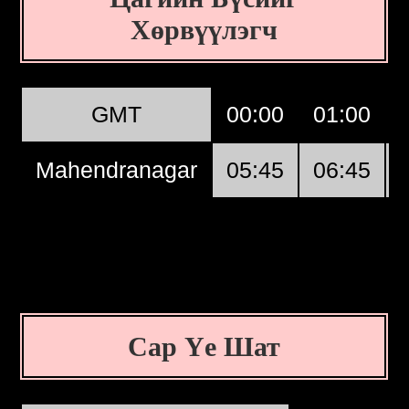
Хөрвүүлэгч
GMT
00:00
01:00
Mahendranagar
05:45
06:45
Сар Үе Шат