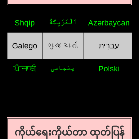
Shqip
اَلْعَرَبِيَّةُ
Azərbaycan
Galego
ગુજરાતી
עִבְרִית
ਪੰਜਾਬੀ
پنجابی
Polski
ကိုယ်ရေးကိုယ်တာ ထုတ်ပြန်