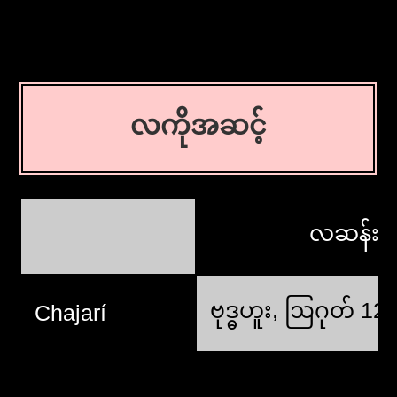
လကိုအဆင့်
လဆန်း
ဗုဒ္ဓဟူး, ဩဂုတ် 12
Chajarí