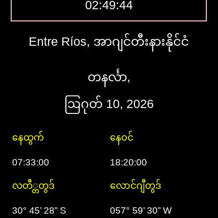
02:49:45
Entre Ríos, အာဂျင်တီးနားနိုင်ငံ
တနင်္လာ,
ဩဂုတ် 10, 2026
နေထွက်
နေဝင်
07:33:00
18:20:00
လတီ္တတွဒ်
လောင်ဂျီတွဒ်
30° 45’ 28” S
057° 59’ 30” W