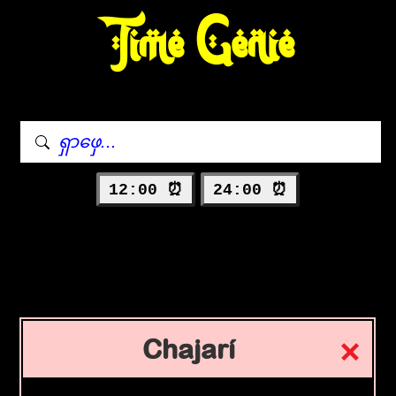
Time Genie
12:00 ⏰
24:00 ⏰
Chajarí