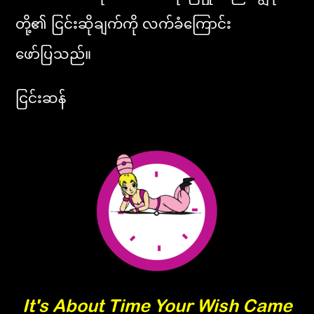
တို့၏ ငြင်းဆိုချက်ကို လက်ခံကြောင်း
ဖော်ပြသည်။
ငြင်းဆန်
It's About Time Your Wish Came