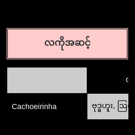
လကိုအဆင့်
လ
ဗုဒ္ဓဟူး, ဩဂ
Cachoeirinha