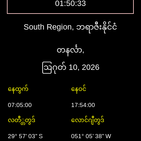
01:50:34
South Region, ဘရာဇီးနိုင်ငံ
တနင်္လာ,
ဩဂုတ် 10, 2026
နေထွက်
နေဝင်
07:05:00
17:54:00
လတီ္တတွဒ်
လောင်ဂျီတွဒ်
29° 57’ 03” S
051° 05’ 38” W