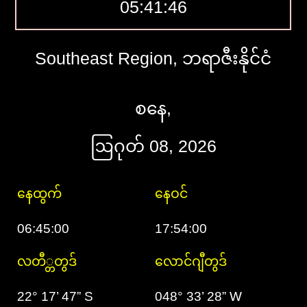
05:41:47
Southeast Region, ဘရာဇီးနိုင်ငံ
စနေ,
ဩဂုတ် 08, 2026
နေထွက်
နေဝင်
06:45:00
17:54:00
လတီ္တတွဒ်
လောင်ဂျီတွဒ်
22° 17’ 47” S
048° 33’ 28” W