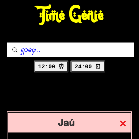
Time Genie
12:00 ⏰
24:00 ⏰
Jaú