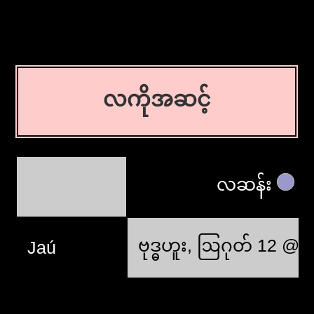
လကိုအဆင့်
လဆန်း
ဗုဒ္ဓဟူး, ဩဂုတ် 12 @ 
Jaú