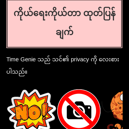
ကိုယ်ရေးကိုယ်တာ ထုတ်ပြန်
ချက်
Time Genie သည် သင်၏ privacy ကို လေးစား
ပါသည်။