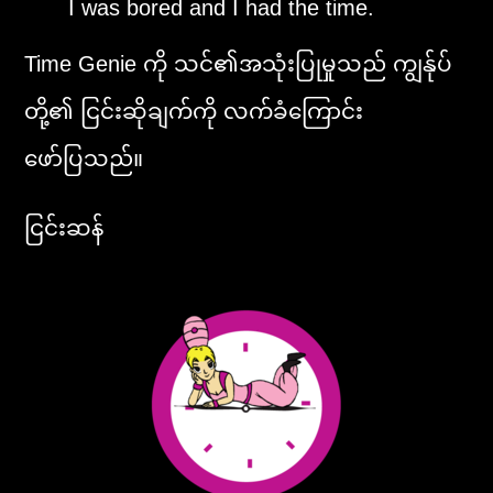
I was bored and I had the time.
Time Genie ကို သင်၏အသုံးပြုမှုသည် ကျွန်ုပ်
တို့၏ ငြင်းဆိုချက်ကို လက်ခံကြောင်း
ဖော်ပြသည်။
ငြင်းဆန်