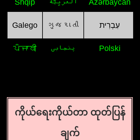
Shqip
اَلْعَرَبِيَّةُ
Azərbaycan
Galego
ગુજરાતી
עִבְרִית
ਪੰਜਾਬੀ
پنجابی
Polski
ကိုယ်ရေးကိုယ်တာ ထုတ်ပြန်
ချက်