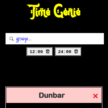
Time Genie
12:00 ⏰
24:00 ⏰
Dunbar