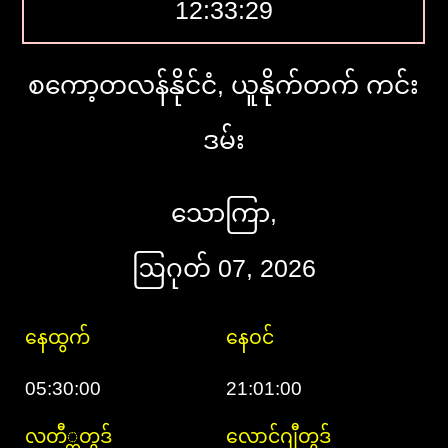
12:33:30
စကော့တလန်နိုင်ငံ, ယူနိုက်တက် ကင်း
ဒမ်း
သောကြာ,
ဩဂုတ် 07, 2026
နေထွက်
နေဝင်
05:30:00
21:01:00
လတီ္တတွဒ်
လောင်ဂျီတွဒ်