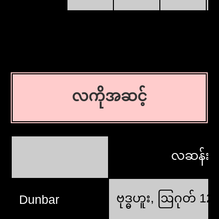
လကိုအဆင့်
လဆန်း
ဗုဒ္ဓဟူး, ဩဂုတ် 12
Dunbar