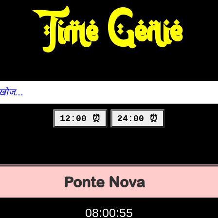
Time Genie
12:00 ⏰
24:00 ⏰
Ponte Nova
08:00:56