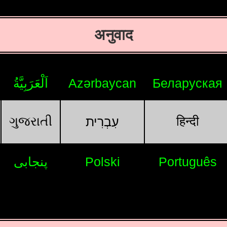
अनुवाद
اَلْعَرَبِيَّةُ
Azərbaycan
Беларуская
ગુજરાતી
हिन्दी
עִבְרִית
پنجابی
Polski
Português