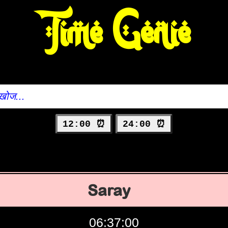
Time Genie
12:00 ⏰
24:00 ⏰
Saray
06:37:01