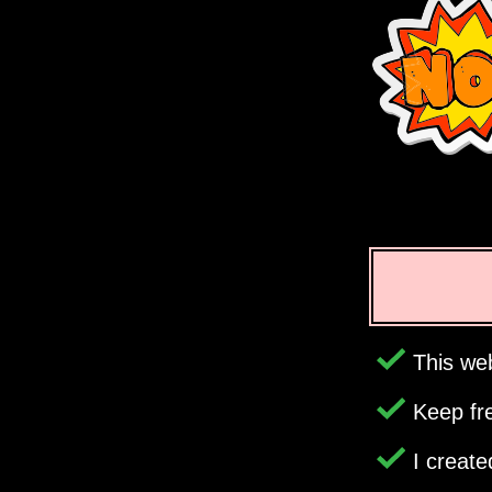
This web
Keep fr
I creat