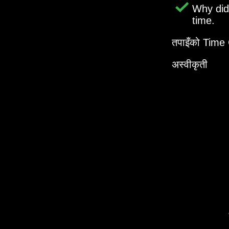
Why di
time.
तपाइँको Time G
अस्वीकृती