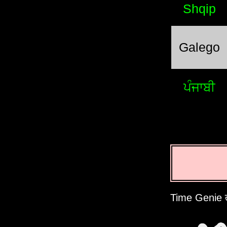
Shqip
Galego
ਪੰਜਾਬੀ
Time Genie तपा