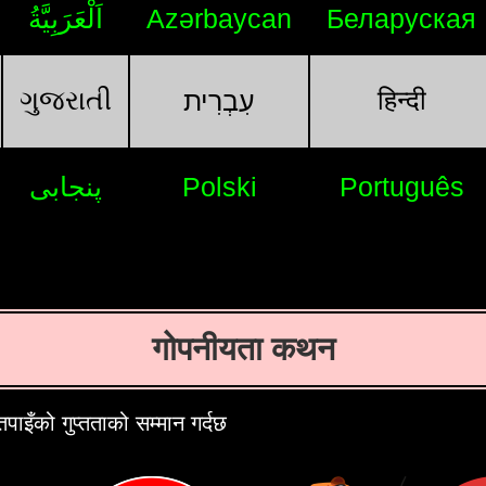
اَلْعَرَبِيَّةُ
Azərbaycan
Беларуская
ગુજરાતી
हिन्दी
עִבְרִית
پنجابی
Polski
Português
गोपनीयता कथन
इँको गुप्तताको सम्मान गर्दछ