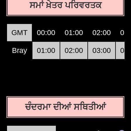
ਸਮਾਂ ਖ਼ੇਤਰ ਪਰਿਵਰਤਕ
GMT
00:00
01:00
02:00
03
Bray
01:00
02:00
03:00
04
ਚੰਦਰਮਾ ਦੀਆਂ ਸਥਿਤੀਆਂ