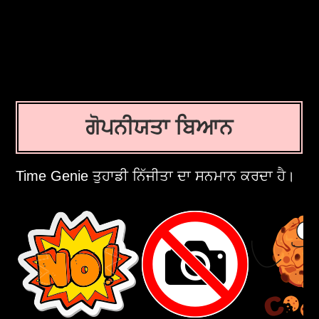
ਗੋਪਨੀਯਤਾ ਬਿਆਨ
Time Genie ਤੁਹਾਡੀ ਨਿੱਜੀਤਾ ਦਾ ਸਨਮਾਨ ਕਰਦਾ ਹੈ।