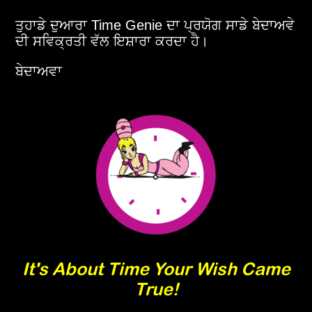
ਤੁਹਾਡੇ ਦੁਆਰਾ Time Genie ਦਾ ਪ੍ਰਯੋਗ ਸਾਡੇ ਬੇਦਾਅਵੇ
ਦੀ ਸਵਿਕ੍ਰਤੀ ਵੱਲ ਇਸ਼ਾਰਾ ਕਰਦਾ ਹੈ।
ਬੇਦਾਅਵਾ
It's About Time Your Wish Came
True!