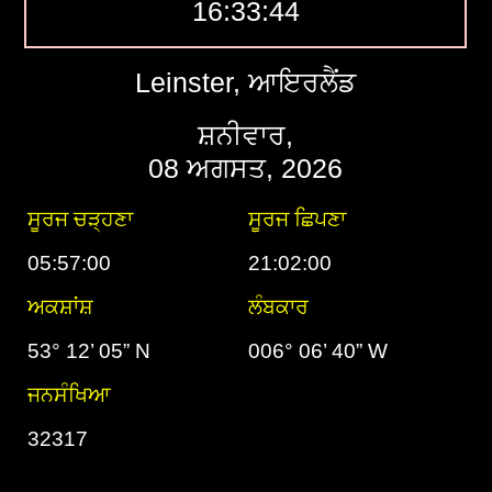
16:33:45
Leinster, ਆਇਰਲੈਂਡ
ਸ਼ਨੀਵਾਰ,
08 ਅਗਸਤ, 2026
ਸੂਰਜ ਚੜ੍ਹਣਾ
ਸੂਰਜ ਛਿਪਣਾ
05:57:00
21:02:00
ਅਕਸ਼ਾਂਸ਼
ਲੰਬਕਾਰ
53° 12’ 05” N
006° 06’ 40” W
ਜਨਸੰਖਿਆ
32317