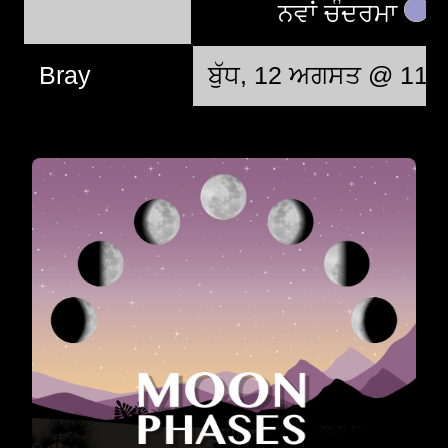
ਨਵਾਂ ਚੰਦਰਮਾ
Bray
ਬੁੱਧ, 12 ਅਗਸਤ @ 11: