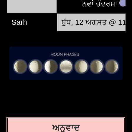
ਨਵਾਂ ਚੰਦਰਮਾ
Sarh
ਬੁੱਧ, 12 ਅਗਸਤ @ 11:
ਅਨੁਵਾਦ