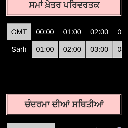
ਸਮਾਂ ਖ਼ੇਤਰ ਪਰਿਵਰਤਕ
GMT
00:00
01:00
02:00
03
Sarh
01:00
02:00
03:00
04
ਚੰਦਰਮਾ ਦੀਆਂ ਸਥਿਤੀਆਂ