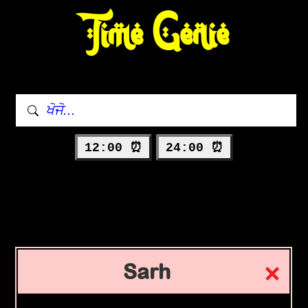
Time Genie
12:00 ⏰
24:00 ⏰
Sarh