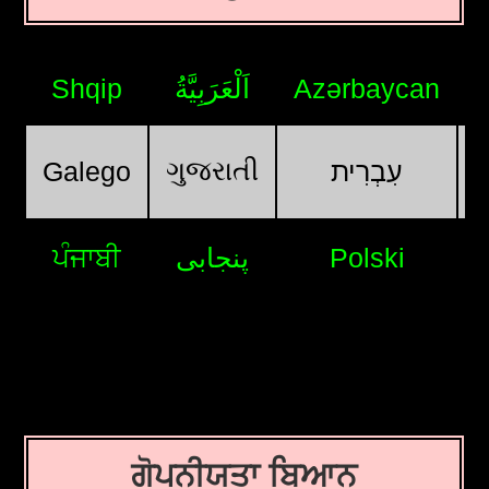
Shqip
اَلْعَرَبِيَّةُ
Azərbaycan
ગુજરાતી
Galego
עִבְרִית
ਪੰਜਾਬੀ
پنجابی
Polski
ਗੋਪਨੀਯਤਾ ਬਿਆਨ