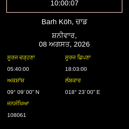
10:00:08
Barh Köh, ਚਾਡ
ਸ਼ਨੀਵਾਰ,
08 ਅਗਸਤ, 2026
ਸੂਰਜ ਚੜ੍ਹਣਾ
ਸੂਰਜ ਛਿਪਣਾ
05:40:00
18:03:00
ਅਕਸ਼ਾਂਸ਼
ਲੰਬਕਾਰ
09° 09’ 00” N
018° 23’ 00” E
ਜਨਸੰਖਿਆ
108061