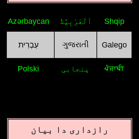
Azərbaycan
اَلْعَرَبِيَّةُ
Shqip
ગુજરાતી
עִבְרִית
Galego
ਪੰਜਾਬੀ
Polski
پنجابی
رازداری دا بیان