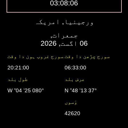
03:08:07
ورجینیا, امریکہ
جمعرات,
06 اگست, 2026
سورج چڑھن دا وقت
سورج غروب ہون دا وقت
20:21:00
06:33:00
عرض بلد
طول بلد
080° 25’ 04” W
37° 13’ 48” N
وَسوں
42620