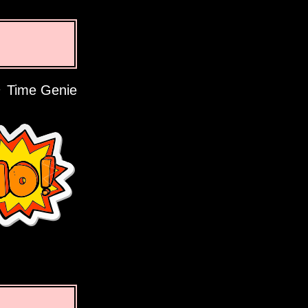
Time Genie تواڈی پرائیویسی دا احترام کردی اے