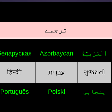
ترجمے
Беларуская
Azərbaycan
اَلْعَرَبِيَّةُ
हिन्दी
ગુજરાતી
עִבְרִית
Português
Polski
پنجابی