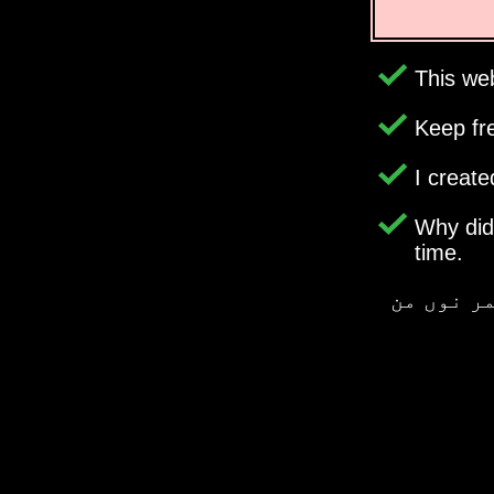
This web
Keep fr
I creat
Why di
time.
Time Genie