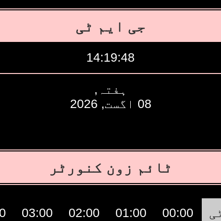
جی ایم ٹی
14:19:49
ہفتہ,
08 اگست, 2026
ٹائم زون کنورٹر
0
03:00
02:00
01:00
00:00
ی