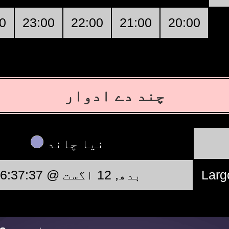
0
23:00
22:00
21:00
20:00
چند دے ادوار
نیا چاند
بدھ, 12 اگست @ 06:37:37
Larg