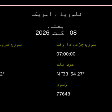
فلوریڈا, امریکہ
ہفتہ,
08 اگست, 2026
سورج چڑھن دا وقت
سورج غروب
07:00:00
عرض بلد
’ 15” W
27° 54’ 33” N
وَسوں
77648