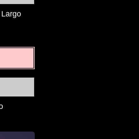
Largo
o