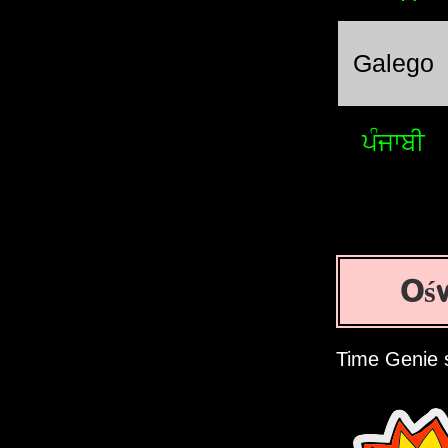
Galego
ਪੰਜਾਬੀ
Ośw
Time Genie 