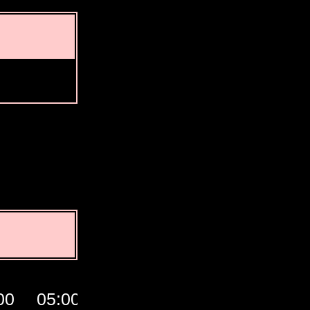
00
05:00
06:00
07:00
GMT