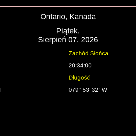
Ontario, Kanada
Piątek,
Sierpień 07, 2026
Zachód Słońca
20:34:00
Długość
N
079° 53’ 32” W