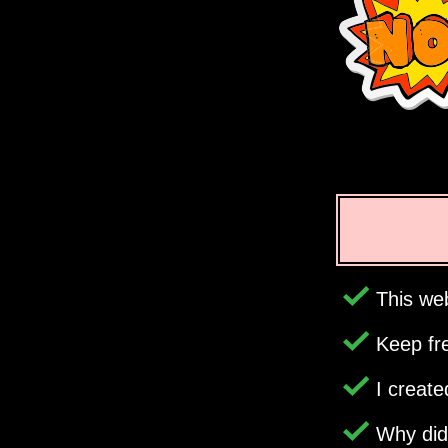
This web
Keep fr
I creat
Why di