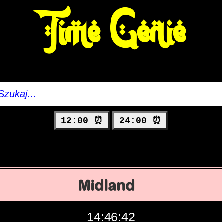
Time Genie
12:00 ⏰
24:00 ⏰
Midland
14:46:43