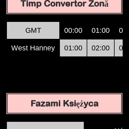
Timp Convertor Zonă
GMT
00:00
01:00
02
West Hanney
01:00
02:00
03
Fazami Księżyca