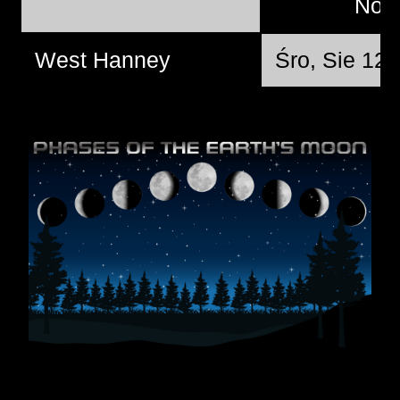
Nó
West Hanney
Śro, Sie 12