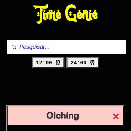
Time Genie
12:00 ⏰
24:00 ⏰
Olching