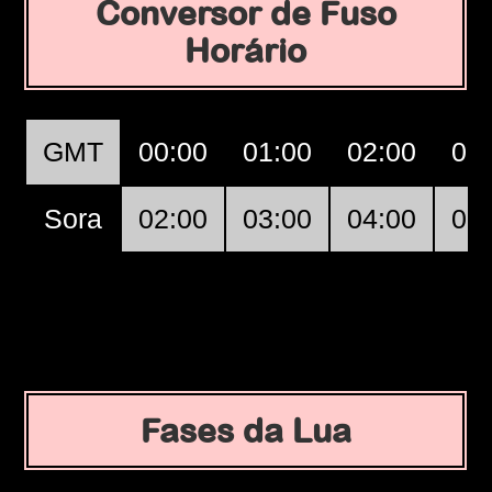
Conversor de Fuso
Horário
GMT
00:00
01:00
02:00
03
Sora
02:00
03:00
04:00
05
Fases da Lua