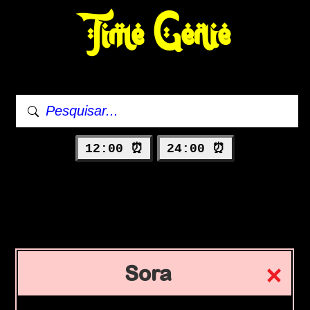
Time Genie
12:00 ⏰
24:00 ⏰
Sora