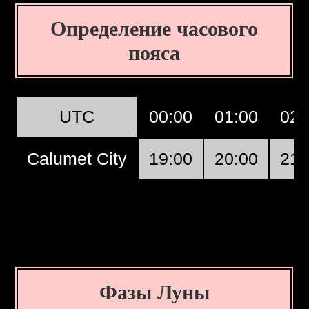
Определение часового
пояса
UTC
00:00
01:00
02:
Calumet City
19:00
20:00
21:
Фазы Луны