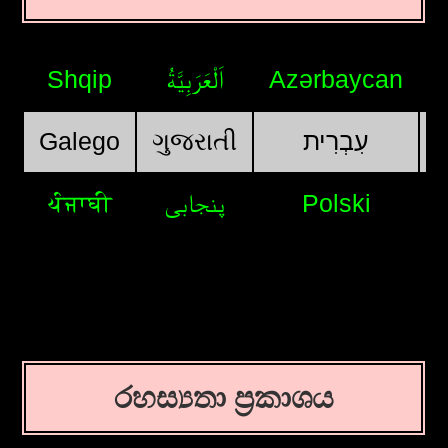
Shqip
اَلْعَرَبِيَّةُ
Azərbaycan
Galego
ગુજરાતી
עִבְרִית
ਪੰਜਾਬੀ
پنجابی
Polski
රහස්‍යතා ප්‍රකාශය