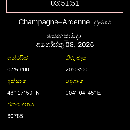
03:51:52
Champagne–Ardenne, ප්‍රංශය
සෙනසුරාදා,
අගෝස්තු 08, 2026
සන්රයිස්
හිරු බැස
07:59:00
20:03:00
අක්ෂාංශ
දේශාංශ
48° 17’ 59” N
004° 04’ 45” E
ජනගහනය
60785