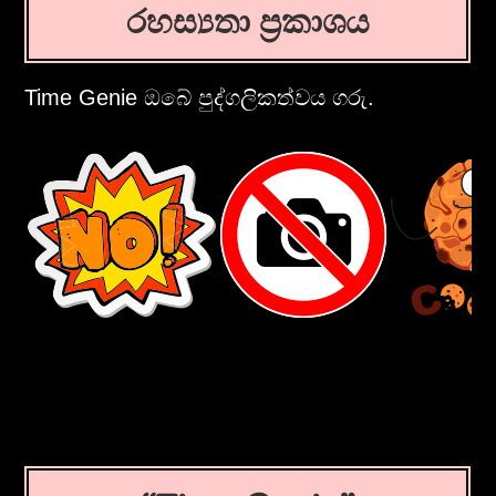
රහස්‍යතා ප්‍රකාශය
Time Genie ඔබේ පුද්ගලිකත්වය ගරු.