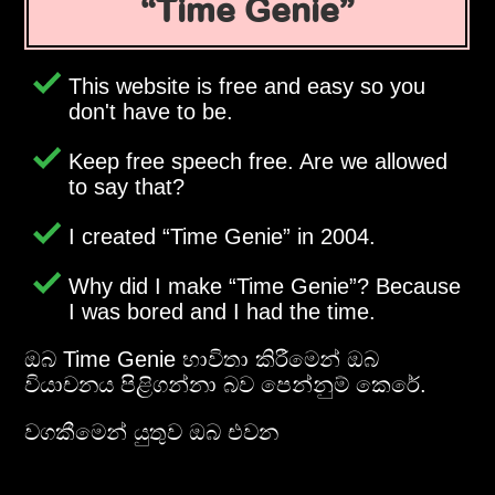
Time Genie
This website is free and easy so you
don't have to be.
Keep free speech free. Are we allowed
to say that?
I created
Time Genie
in 2004.
Why did I make
Time Genie
? Because
I was bored and I had the time.
ඔබ Time Genie භාවිතා කිරීමෙන් ඔබ
වියාචනය පිළිගන්නා බව පෙන්නුම් කෙරේ.
වගකීමෙන් යුතුව ඔබ එවන