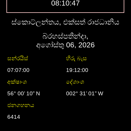
08:10:48
ස්කොට්ලන්තය, එක්සත් රාජධානිය
බ්රහස්පතින්දා,
අගෝස්තු 06, 2026
සන්රයිස්
හිරු බැස
07:07:00
19:12:00
අක්ෂාංශ
දේශාංශ
56° 00’ 10” N
002° 31’ 01” W
ජනගහනය
6414