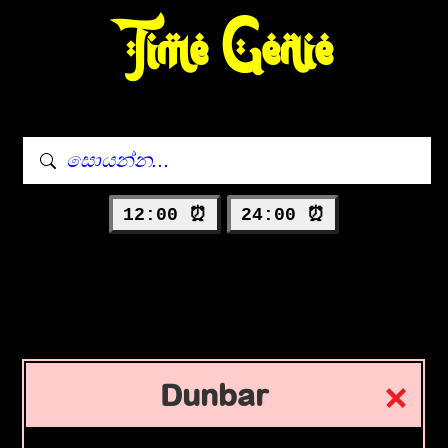
Time Genie
12:00 ⏰
24:00 ⏰
Dunbar