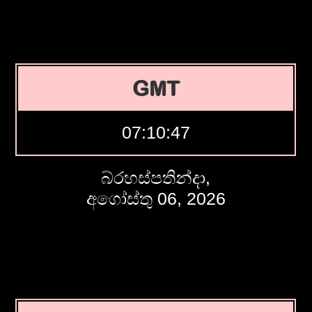
GMT
07:10:48
බ්රහස්පතින්දා,
අගෝස්තු 06, 2026