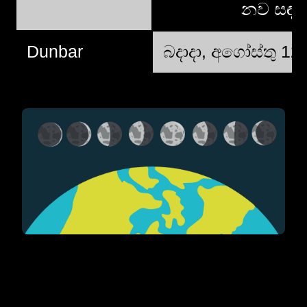
නව සඳ
Dunbar
බදාදා, අගෝස්තු 12