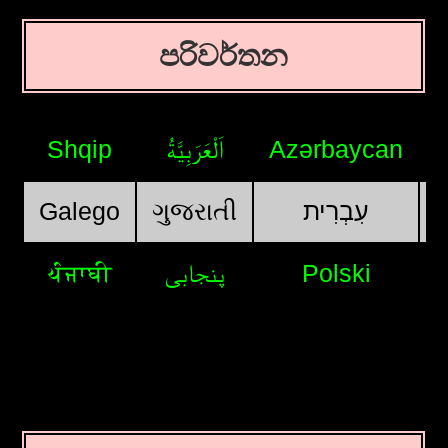
පරිවර්තන
Shqip
اَلْعَرَبِيَّةُ
Azərbaycan
Galego
ગુજરાતી
עִבְרִית
ਪੰਜਾਬੀ
پنجابی
Polski