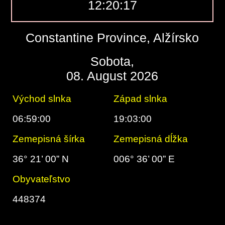
12:20:18
Constantine Province, Alžírsko
Sobota,
08. August 2026
Východ slnka
Západ slnka
06:59:00
19:03:00
Zemepisná šírka
Zemepisná dĺžka
36° 21’ 00” N
006° 36’ 00” E
Obyvateľstvo
448374