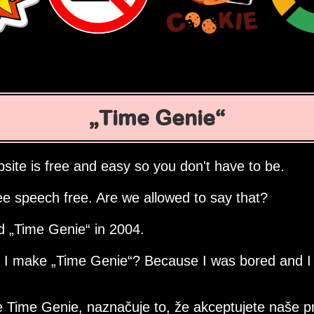
Time Genie
site is free and easy so you don't have to be.
ee speech free. Are we allowed to say that?
ed
Time Genie
in 2004.
d I make
Time Genie
? Because I was bored and I
 Time Genie, naznačuje to, že akceptujete naše p