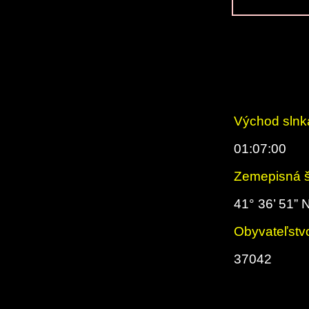
Východ slnk
01:07:00
Zemepisná š
41° 36’ 51” 
Obyvateľstv
37042