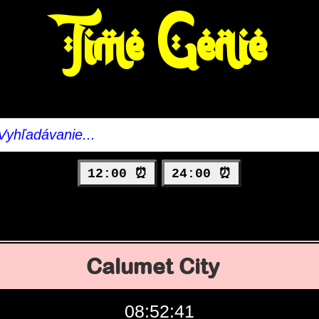
Time Genie
12:00 ⏰
24:00 ⏰
Calumet City
08:52:42