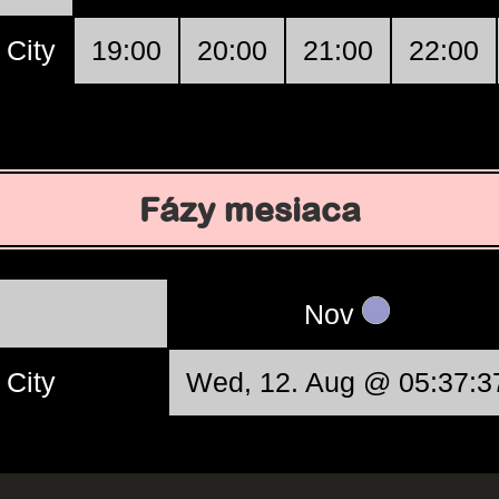
 City
19:00
20:00
21:00
22:00
Fázy mesiaca
Nov
 City
Wed, 12. Aug @ 05:37:3