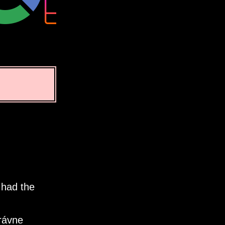
 had the
rávne