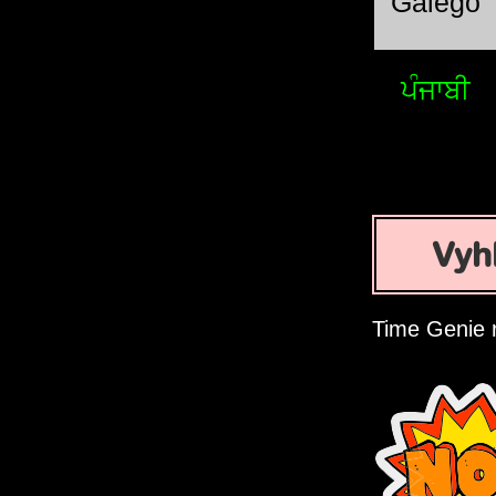
Galego
ਪੰਜਾਬੀ
Vyh
Time Genie 