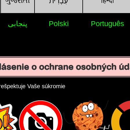
ગુજરાતી
हिन्दी
עִבְרִית
پنجابی
Polski
Português
lásenie o ochrane osobných úd
rešpektuje Vaše súkromie