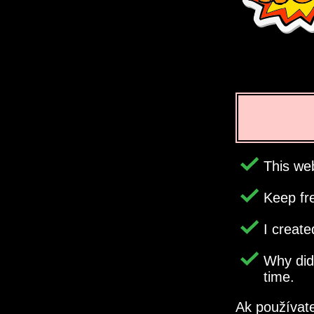
This web
Keep fr
I creat
Why di
time.
Ak používate