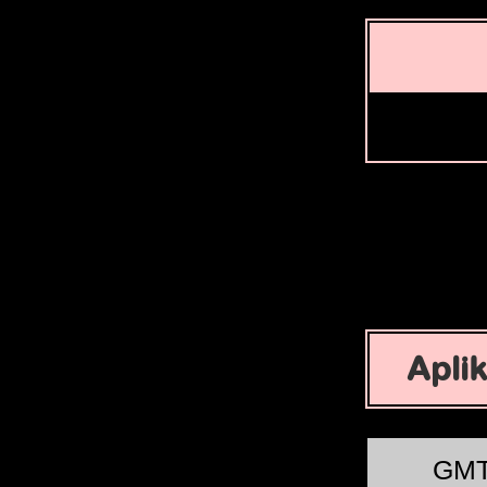
Apli
GM