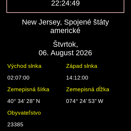
22:24:49
New Jersey, Spojené štáty
americké
Štvrtok,
06. August 2026
Východ slnka
Západ slnka
02:07:00
14:12:00
Zemepisná šírka
Zemepisná dĺžka
40° 34’ 28” N
074° 24’ 53” W
Obyvateľstvo
23385