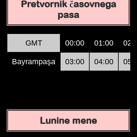
Pretvornik časovnega
pasa
GMT
00:00
01:00
02:
Bayrampaşa
03:00
04:00
05:
Lunine mene