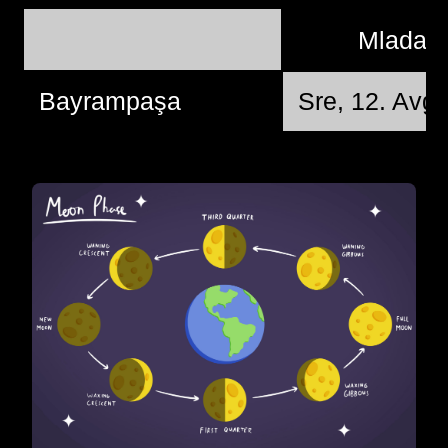
Mlada 
Bayrampaşa
Sre, 12. Avg