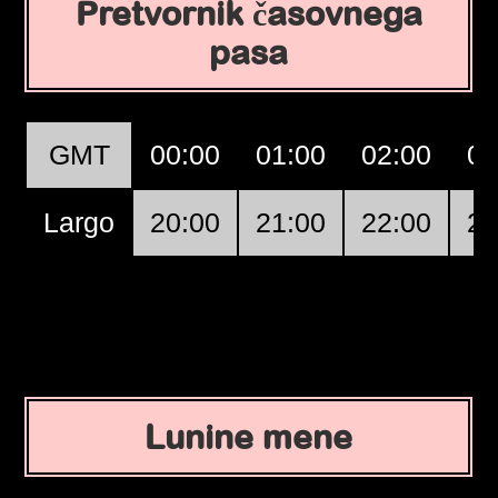
Pretvornik časovnega
pasa
GMT
00:00
01:00
02:00
03
Largo
20:00
21:00
22:00
23
Lunine mene