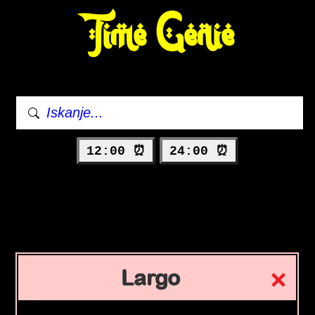
Time Genie
12:00 ⏰
24:00 ⏰
Largo