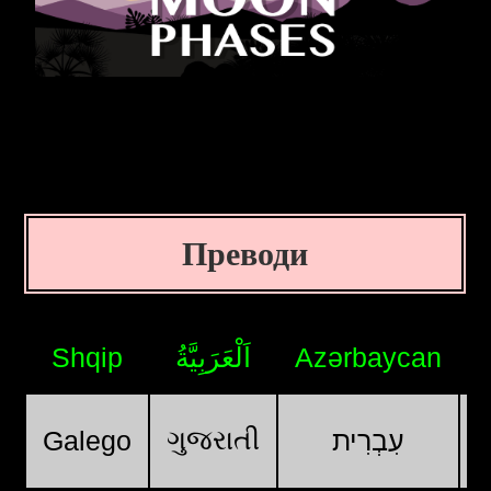
Преводи
Shqip
اَلْعَرَبِيَّةُ
Azərbaycan
ગુજરાતી
Galego
עִבְרִית