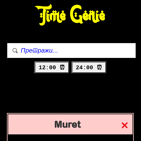
Time Genie
12:00 ⏰
24:00 ⏰
Muret