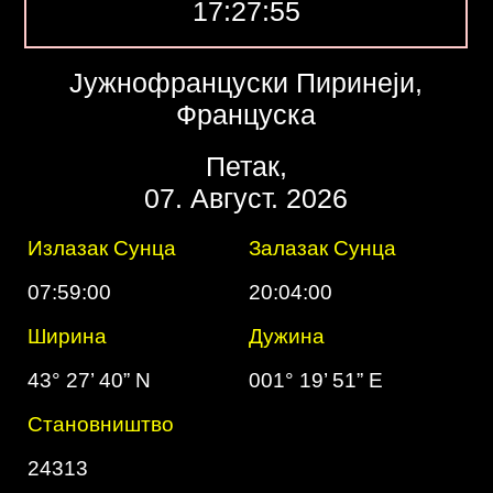
17:27:56
Јужнофранцуски Пиринеји,
Француска
Петак,
07. Август. 2026
Излазак Сунца
Залазак Сунца
07:59:00
20:04:00
Ширина
Дужинa
43° 27’ 40” N
001° 19’ 51” E
Cтановништво
24313