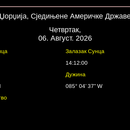
Џорџија, Сједињене Америчке Држав
Четвртак,
06. Август. 2026
нца
Залазак Сунца
14:12:00
Дужинa
N
085° 04’ 37” W
тво