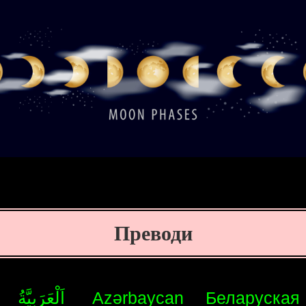
Преводи
اَلْعَرَبِيَّةُ
Azərbaycan
Беларуская