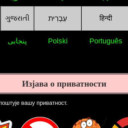
ગુજરાતી
हिन्दी
עִבְרִית
پنجابی
Polski
Português
Изјава о приватности
поштује вашу приватност.