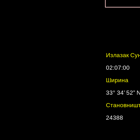
Излазак Су
02:07:00
Ширина
33° 34’ 52” 
Cтановниш
24388