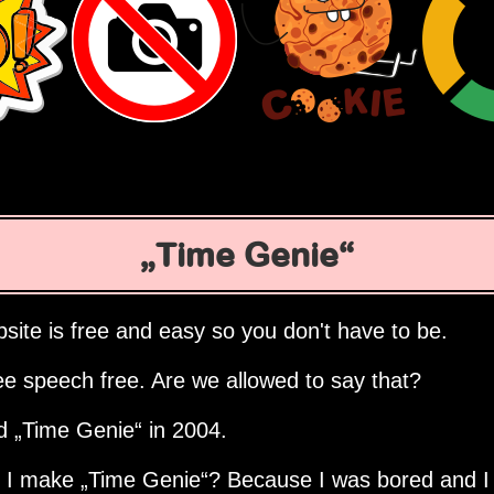
Time Genie
site is free and easy so you don't have to be.
ee speech free. Are we allowed to say that?
ed
Time Genie
in 2004.
d I make
Time Genie
? Because I was bored and I