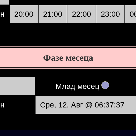
он
20:00
21:00
22:00
23:00
0
Фазе месеца
Mлад месец
он
Сре, 12. Авг @ 06:37:37