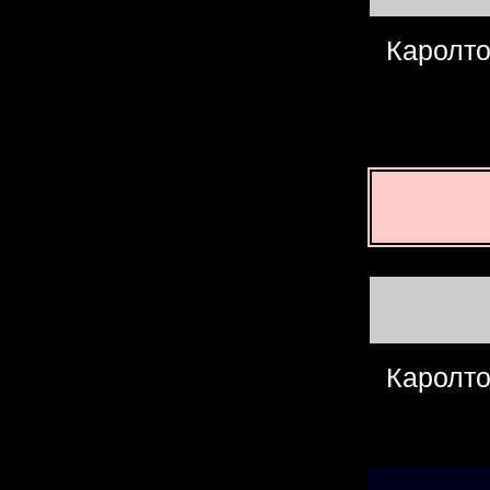
Каролт
Каролт