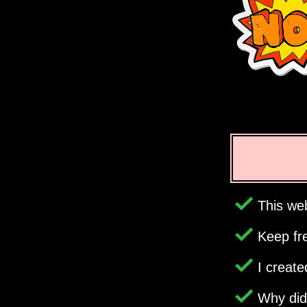
This web
Keep fr
I creat
Why di