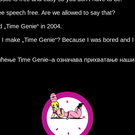
ee speech free. Are we allowed to say that?
ed
Time Genie
in 2004.
d I make
Time Genie
? Because I was bored and I
ћење Time Genie–a означава прихватање наши