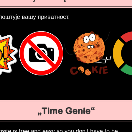
поштује вашу приватност.
Time Genie
site is free and easy so you don't have to be.