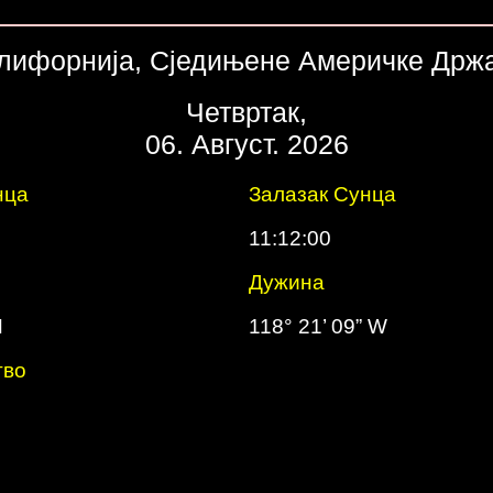
лифорнија, Сједињене Америчке Држ
Четвртак,
06. Август. 2026
нца
Залазак Сунца
11:12:00
Дужинa
N
118° 21’ 09” W
тво