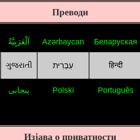
Преводи
اَلْعَرَبِيَّةُ
Azərbaycan
Беларуская
ગુજરાતી
हिन्दी
עִבְרִית
پنجابی
Polski
Português
Изјава о приватности