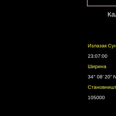
Ка
Излазак Су
23:07:00
Ширина
34° 08’ 20” 
Cтановниш
105000