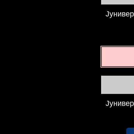
Јунивер
Јунивер