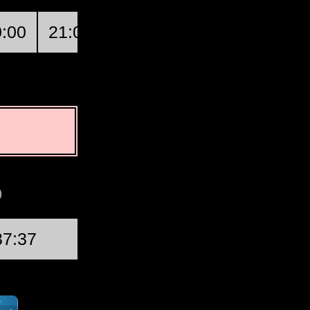
0:00
21:00
22:00
23:00
00:00
Прва четвртина
37:37
Сре, 19. Авг @ 12:46:34