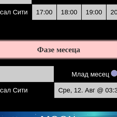
сал Сити
17:00
18:00
19:00
2
Фазе месеца
Mлад месец
сал Сити
Сре, 12. Авг @ 03: