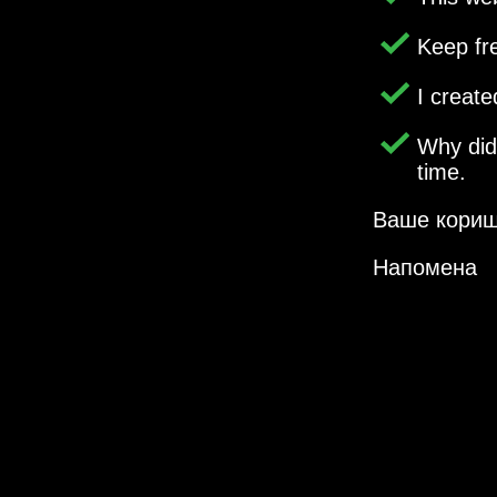
Keep fr
I creat
Why di
time.
Ваше кориш
Напомена