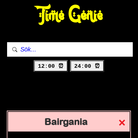
Time Genie
12:00 ⏰
24:00 ⏰
Bairgania