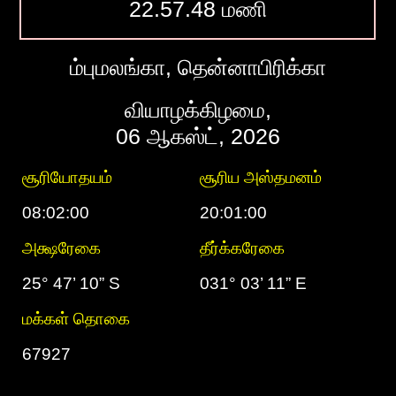
22.57.49 மணி
ம்புமலங்கா, தென்னாபிரிக்கா
வியாழக்கிழமை,
06 ஆகஸ்ட், 2026
சூரியோதயம்
சூரிய அஸ்தமனம்
08:02:00
20:01:00
அக்ஷரேகை
தீர்க்கரேகை
25° 47’ 10” S
031° 03’ 11” E
மக்கள் தொகை
67927