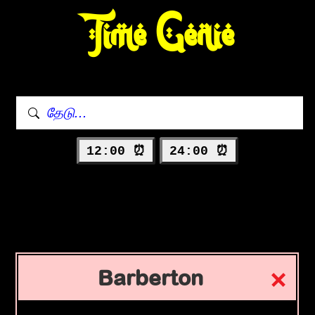
Time Genie
12:00 ⏰
24:00 ⏰
Barberton