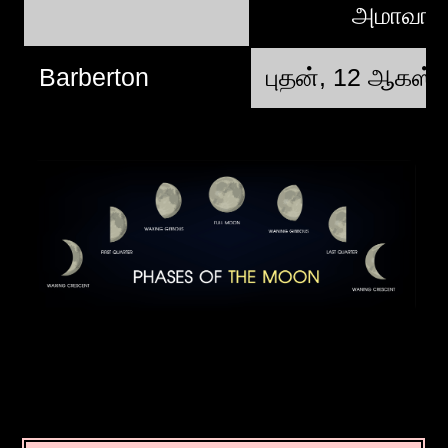
அமாவா
Barberton
புதன், 12 ஆகஸ்ட