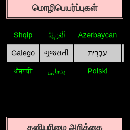
மொழிபெயர்ப்புகள்
Shqip
اَلْعَرَبِيَّةُ
Azərbaycan
Galego
ગુજરાતી
עִבְרִית
ਪੰਜਾਬੀ
پنجابی
Polski
தனியுரிமை அறிக்கை