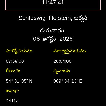
11:47:42
Schleswig–Holstein, జర్మనీ
గురువారం,
06 ఆగస్టు, 2026
సూర్యోదయము
సూర్యాస్తమయము
07:59:00
20:04:00
రేఖాంశం
ధృవాంశం
54° 31’ 05” N
009° 34’ 13” E
జనాభా
24114