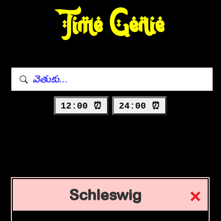
Time Genie
12:00 ⏰
24:00 ⏰
Schleswig