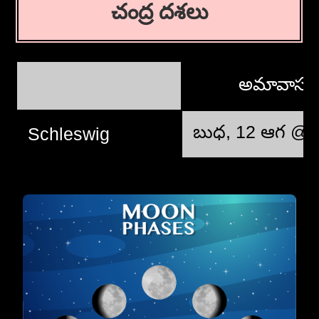
చంద్ర దశలు
అమావాస్
బుధ, 12 ఆగ @ 
Schleswig