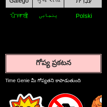
Galego
ગુજરાતી
עִבְרִית
ਪੰਜਾਬੀ
پنجابی
Polski
గోప్య ప్రకటన
Time Genie మీ గోప్యతని కాపాడుతుంది