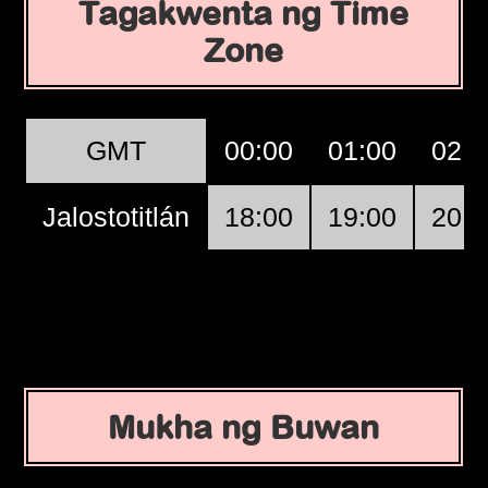
Tagakwenta ng Time
Zone
GMT
00:00
01:00
02:0
Jalostotitlán
18:00
19:00
20:0
Mukha ng Buwan