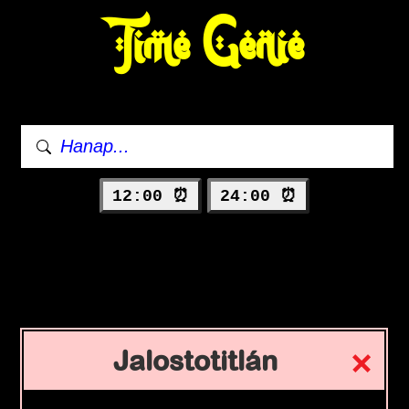
Time Genie
12:00 ⏰
24:00 ⏰
Jalostotitlán