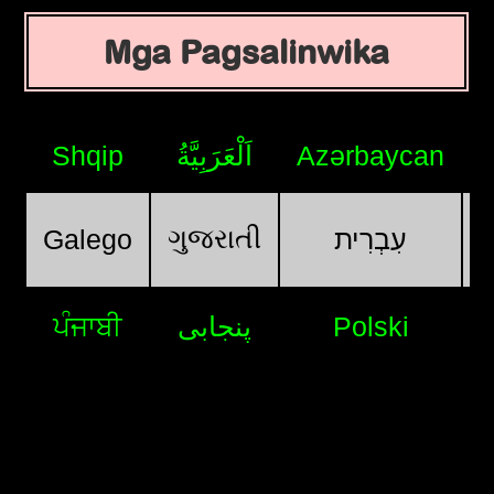
Mga Pagsalinwika
Shqip
اَلْعَرَبِيَّةُ
Azərbaycan
ગુજરાતી
Galego
עִבְרִית
ਪੰਜਾਬੀ
پنجابی
Polski