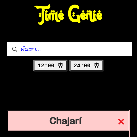
Time Genie
12:00 ⏰
24:00 ⏰
Chajarí