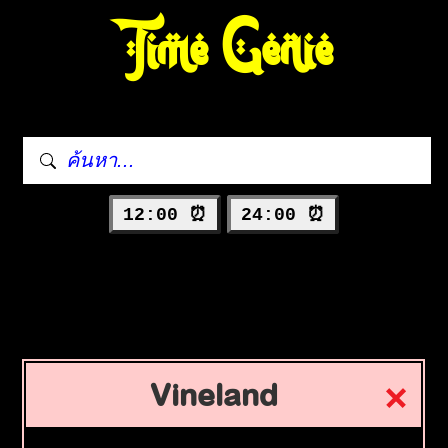
Time Genie
12:00 ⏰
24:00 ⏰
Vineland