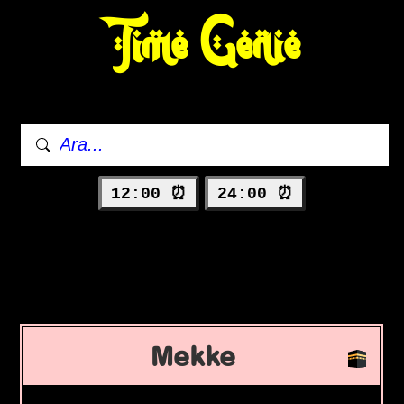
Time Genie
12:00 ⏰
24:00 ⏰
Mekke