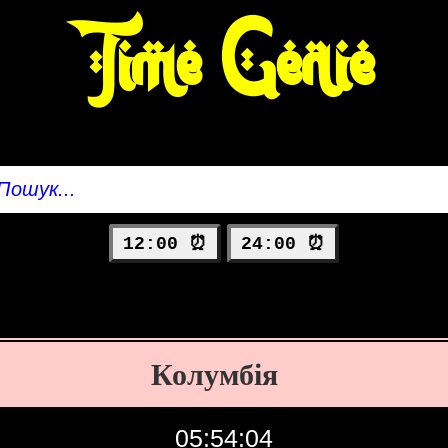
Time Genie
12:00 ⏰
24:00 ⏰
Колумбія
05:54:05