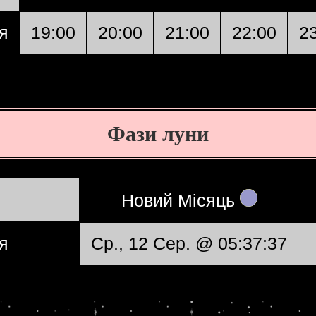
я
19:00
20:00
21:00
22:00
2
Фази луни
Новий Місяць
я
Ср., 12 Сер. @ 05:37:37