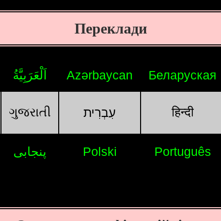
Переклади
اَلْعَرَبِيَّةُ
Azərbaycan
Беларуская
ગુજરાતી
हिन्दी
עִבְרִית
پنجابی
Polski
Português