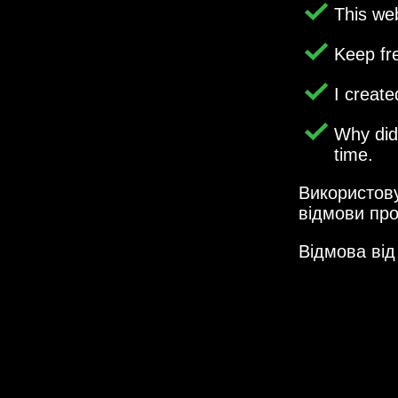
This web
Keep fr
I creat
Why di
time.
Використову
відмови про
Відмова від