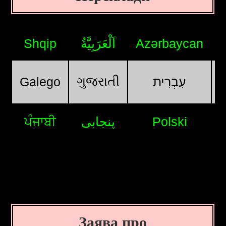
Shqip
اَلْعَرَبِيَّةُ
Azərbaycan
ગુજરાતી
Galego
עִבְרִית
ਪੰਜਾਬੀ
پنجابی
Polski
Заява про