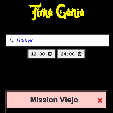
Time Genie
12:00 ⏰
24:00 ⏰
Mission Viejo