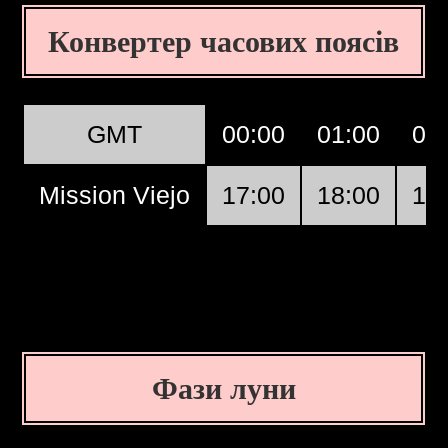
Конвертер часових поясів
GMT
00:00
01:00
02
Mission Viejo
17:00
18:00
19
Фази луни