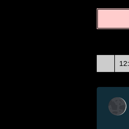
پہلا حصہ
بدھ, 19 اگست @ 21:46:34