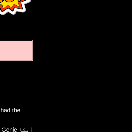
 had the
آپکا Time Genie کا استعمال ہماری تردید کی ظا ہر کقبولیترتا ہے