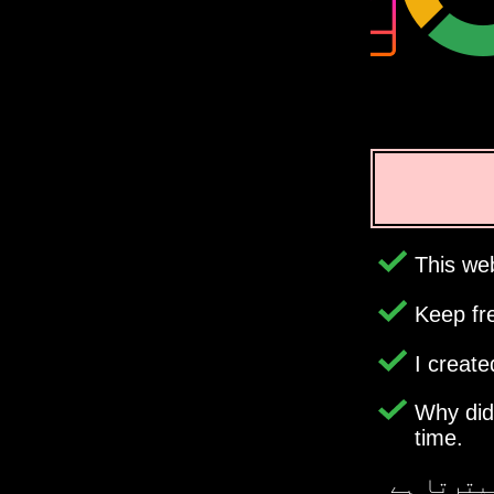
This web
Keep fr
I creat
Why di
time.