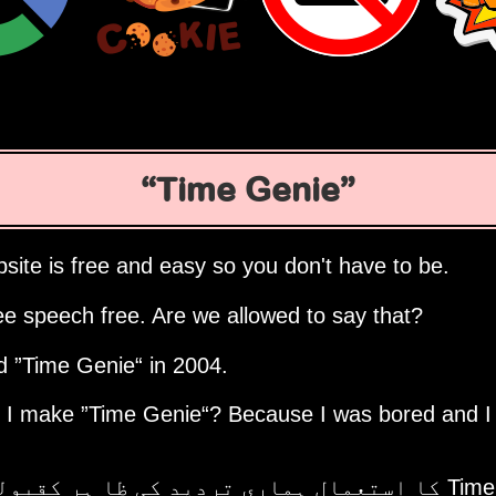
Time Genie
site is free and easy so you don't have to be.
ee speech free. Are we allowed to say that?
ed
Time Genie
in 2004.
d I make
Time Genie
? Because I was bored and I