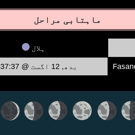
ماہتابی مراحل
ہلال
Fasan
بدھ, 12 اگست @ 12:37:37