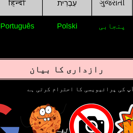
हिन्दी
ગુજરાતી
עִבְרִית
پنجابی
Polski
Português
رازداری کا بیان