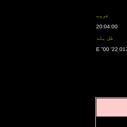
غروب
20:04:00
طل بلد
017° 22’ 