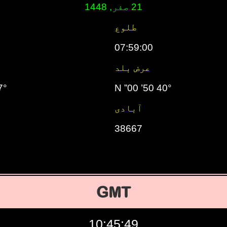
21 صفر, 1448
طلوع
07:59:00
عرض بلد
00” E
40° 50’ 00” N
آبادی
38667
GMT
10:45:50