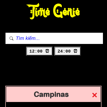
Time Genie
12:00 ⏰
24:00 ⏰
Campinas