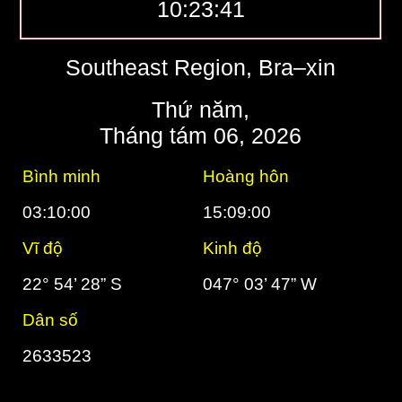
10:23:42
Southeast Region, Bra–xin
Thứ năm,
Tháng tám 06, 2026
Bình minh
Hoàng hôn
03:10:00
15:09:00
Vĩ độ
Kinh độ
22° 54’ 28” S
047° 03’ 47” W
Dân số
2633523