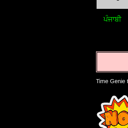
ਪੰਜਾਬੀ
Time Genie t