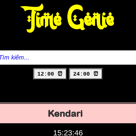
Time Genie
12:00 ⏰
24:00 ⏰
Kendari
15:23:47