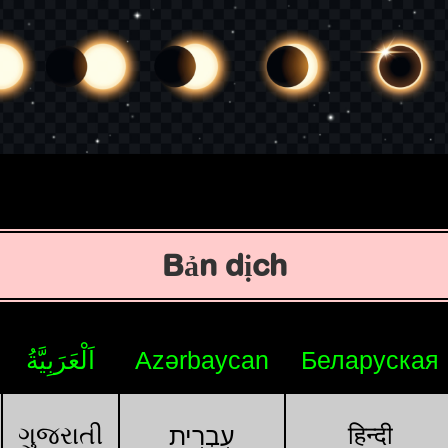
Bản dịch
اَلْعَرَبِيَّةُ
Azərbaycan
Беларуская
ગુજરાતી
हिन्दी
עִבְרִית