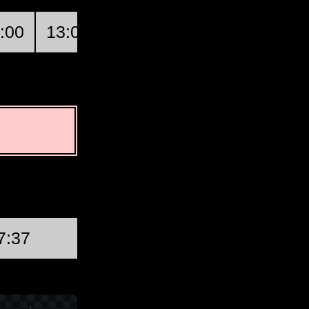
:00
13:00
14:00
15:00
Kendari
Tuần trăng Đầu ti
7:37
Thứ năm, Tháng tám 20 