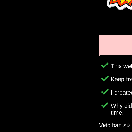
This web
Keep fr
I creat
Why di
time.
Việc bạn sử