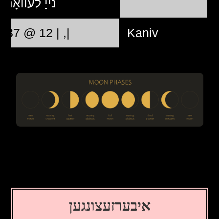
נייַ לעוואָנע
|, | 12 @ 13:37:37
Kaniv
איבערזעצונגען